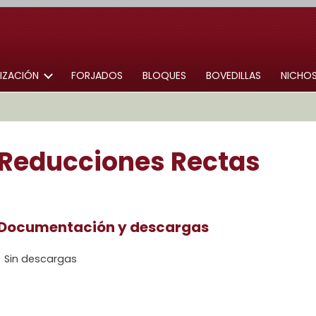
IZACIÓN
FORJADOS
BLOQUES
BOVEDILLAS
NICHO
ADOQUINES
LOSA MIÑO
Reducciones Rectas
SERIE ROMANA
BORDILLOS
LOCK SYSTEM
Documentación y descargas
Sin descargas